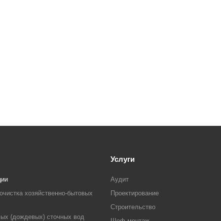
Услуги
ции
Аудит
очистка хозяйственно-бытовых
Проектирование
Строительство
ых (дождевых) сточных вод
Шеф монтаж