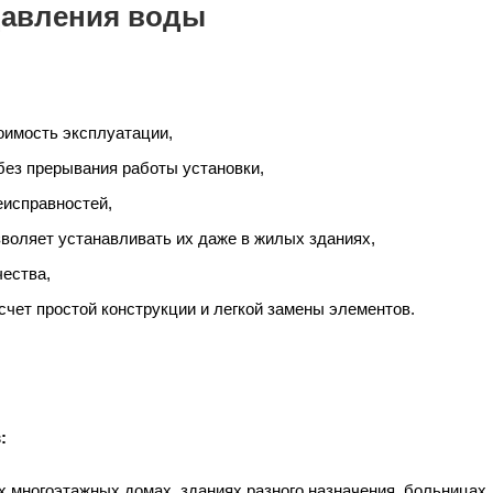
давления воды
тоимость эксплуатации,
без прерывания работы установки,
еисправностей,
воляет устанавливать их даже в жилых зданиях,
ества,
чет простой конструкции и легкой замены элементов.
:
х многоэтажных домах, зданиях разного назначения, больницах,