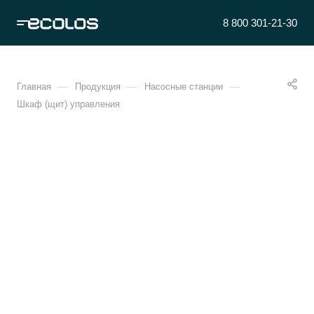
8 800 301-21-30
—
—
—
Главная
Продукция
Насосные станции
Шкаф (щит) управления