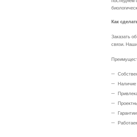
последнем 
биологичес
Как сделат
Заказать о
связи. Наши
Преимущест
Собстве
Наличие 
Привлека
Проектны
Гарантии
Работае