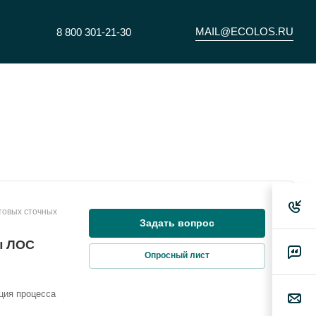
MAIL@ECOLOS.RU
8 800 301-21-30
товых сточных
Задать вопрос
ы ЛОС
Опросный лист
ция процесса