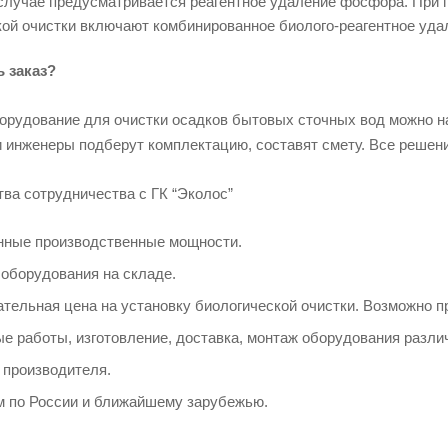
случае предусматривается реагентное удаление фосфора. При 
кой очистки включают комбинированное биолого-реагентное уд
ь заказ?
борудование для очистки осадков бытовых сточных вод можно н
 инженеры подберут комплектацию, составят смету. Все решени
ва сотрудничества с ГК “Эколос”
нные производственные мощности.
оборудования на складе.
тельная цена на установку биологической очистки. Возможно пр
е работы, изготовление, доставка, монтаж оборудования различ
 производителя.
м по России и ближайшему зарубежью.