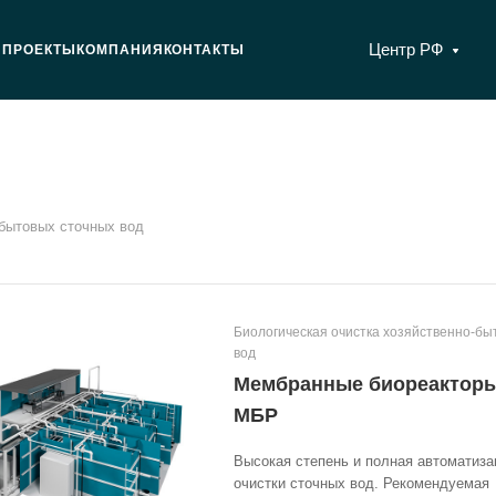
Центр РФ
Я
ПРОЕКТЫ
КОМПАНИЯ
КОНТАКТЫ
-бытовых сточных вод
Биологическая очистка хозяйственно-бы
вод
Мембранные биореактор
МБР
Высокая степень и полная автоматиза
очистки сточных вод. Рекомендуемая