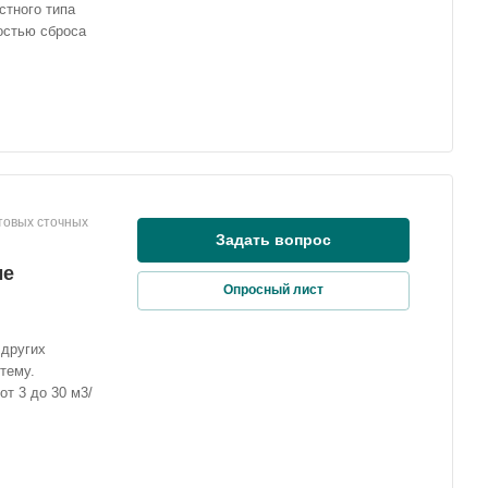
стного типа
остью сброса
товых сточных
Задать вопрос
ые
Опросный лист
 других
тему.
т 3 до 30 м3/