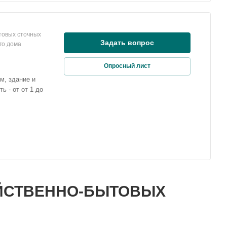
товых сточных
Задать вопрос
го дома
Опросный лист
м, здание и
ь - от от 1 до
ЙСТВЕННО-БЫТОВЫХ