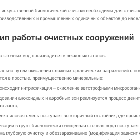
искусственной биологической очистки необходимы для отчистк
роизводственных и промышленных одиночных объектов до насел
ип работы очистных сооружений
а сточных вод производится в несколько этапов:
ально путем окисления сложных органических загрязнений с 
тся в простые, преимущественно минеральные;
оисходит нитрификация – окисление автотрофными микрооргани
довании аноксидных и аэробных зон реализуется процесс денит
го азота;
енка иловая смесь поступает во вторичный отстойник, где прои
изации в грунт биологически очищенная сточная вода поступает
на глубокую очистку и обеззараживание (модификация зависит от