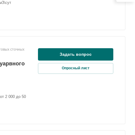
м3\сут
товых сточных
Задать вопрос
уарвного
Опросный лист
от 2 000 до 50