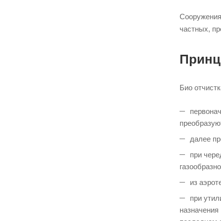
Сооружения 
частных, п
Принц
Био отчистк
первонач
преобразую
далее пр
при чере
газообразно
из аэрот
при утил
назначения 