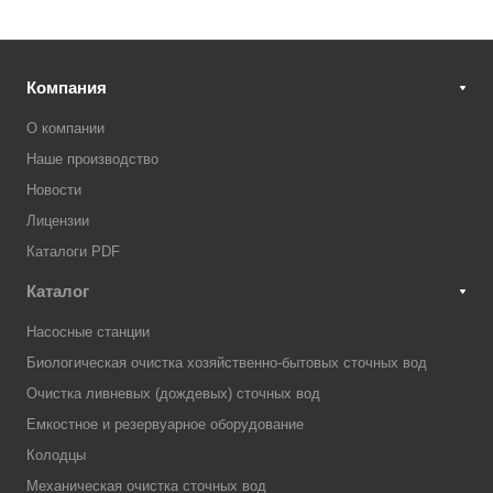
Компания
О компании
Наше производство
Новости
Лицензии
Каталоги PDF
Каталог
Насосные станции
Биологическая очистка хозяйственно-бытовых сточных вод
Очистка ливневых (дождевых) сточных вод
Емкостное и резервуарное оборудование
Колодцы
Механическая очистка сточных вод