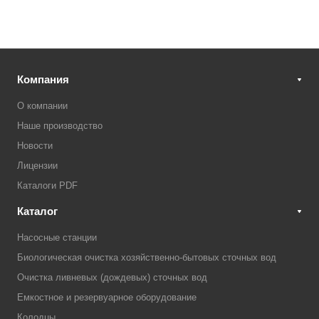
Компания
О компании
Наше производство
Новости
Лицензии
Каталоги PDF
Каталог
Насосные станции
Биологическая очистка хозяйственно-бытовых сточных вод
Очистка ливневых (дождевых) сточных вод
Емкостное и резервуарное оборудование
Колодцы