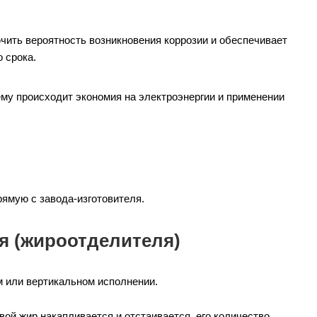
ить вероятность возникновения коррозии и обеспечивает
 срока.
му происходит экономия на электроэнергии и применении
ямую с завода-изготовителя.
я (жироотделителя)
м или вертикальном исполнении.
вой жир накапливается и отстаивается, его количество