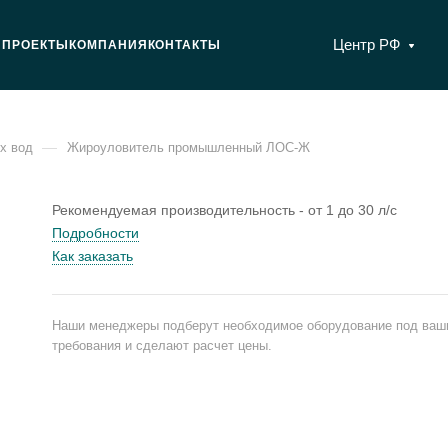
Центр РФ
Я
ПРОЕКТЫ
КОМПАНИЯ
КОНТАКТЫ
—
х вод
Жироуловитель промышленный ЛОС-Ж
Рекомендуемая производительность - от 1 до 30 л/с
Подробности
Как заказать
Наши менеджеры подберут необходимое оборудование под ваш
требования и сделают расчет цены.