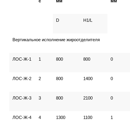
с
мм
мм
D
H1/L
Вертикальное исполнение жироотделителя
ЛОС-Ж-1
1
800
800
0
ЛОС-Ж-2
2
800
1400
0
ЛОС-Ж-3
3
800
2100
0
ЛОС-Ж-4
4
1300
1100
1