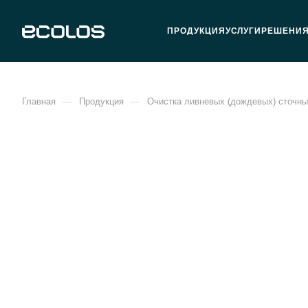
ПРОДУКЦИЯ
УСЛУГИ
РЕШЕНИ
—
—
Главная
Продукция
Очистка ливневых (дождевых) сточны